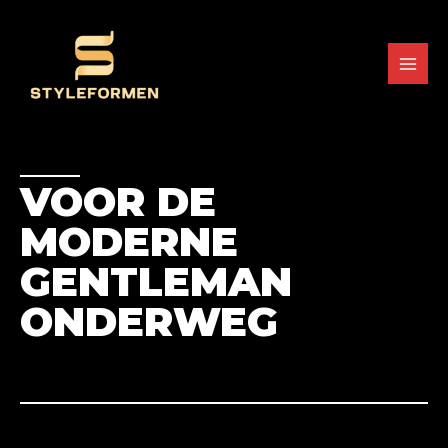
Skip
MAI
to
content
MEN
VOOR DE
MODERNE
GENTLEMAN
ONDERWEG